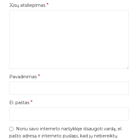
*
Jūsų atsiliepimas
*
Pavadinimas
*
El. paštas
Noriu savo interneto naršyklėje išsaugoti vardą, el.
pašto adresą ir interneto puslapį, kad jų nebereiktų