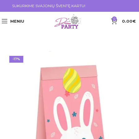
SUKURKIME SVAJONIŲ ŠVENTĘ KARTU!
0
MENIU
0.00
€
-17%