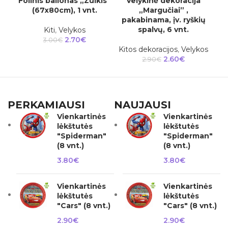
Folinis balionas „Zuikis”
Velykinė dekoracija
(67x80cm), 1 vnt.
„Margučiai” ,
pakabinama, įv. ryškių
i
spalvų, 6 vnt.
Kiti
,
Velykos
2.70
€
3.00
€
Kitos dekoracijos
,
Velykos
Kit
2.60
€
2.90
€
PERKAMIAUSI
NAUJAUSI
Vienkartinės
Vienkartinės
lėkštutės
lėkštutės
"Spiderman"
"Spiderman"
(8 vnt.)
(8 vnt.)
3.80
€
3.80
€
Vienkartinės
Vienkartinės
lėkštutės
lėkštutės
"Cars" (8 vnt.)
"Cars" (8 vnt.)
2.90
€
2.90
€