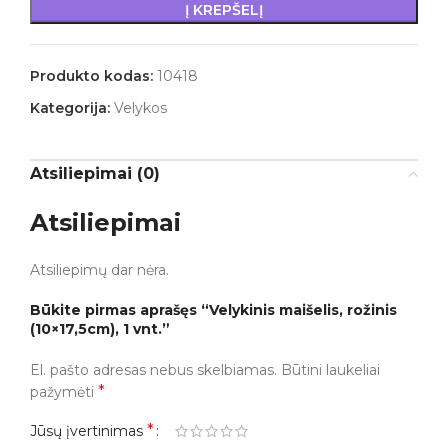
Į KREPŠELĮ
Produkto kodas:
10418
Kategorija:
Velykos
Atsiliepimai (0)
Atsiliepimai
Atsiliepimų dar nėra.
Būkite pirmas aprašęs “Velykinis maišelis, rožinis
(10×17,5cm), 1 vnt.”
El. pašto adresas nebus skelbiamas.
Būtini laukeliai
*
pažymėti
*
Jūsų įvertinimas