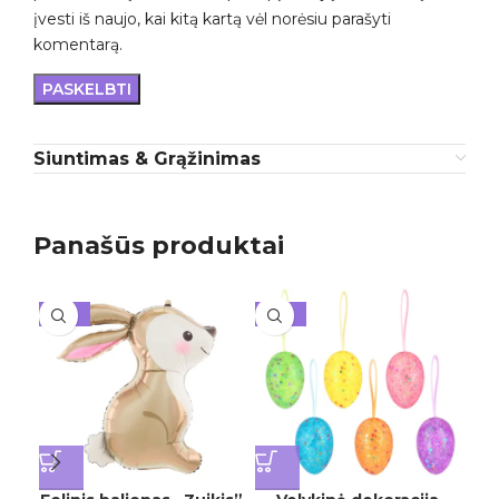
įvesti iš naujo, kai kitą kartą vėl norėsiu parašyti
komentarą.
Siuntimas & Grąžinimas
Panašūs produktai
-10%
-10%
-1