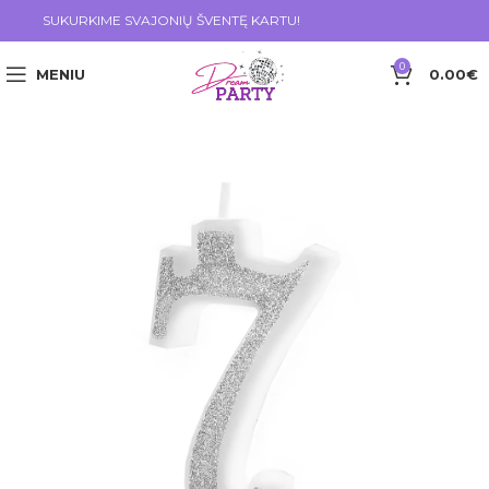
SUKURKIME SVAJONIŲ ŠVENTĘ KARTU!
0
MENIU
0.00
€