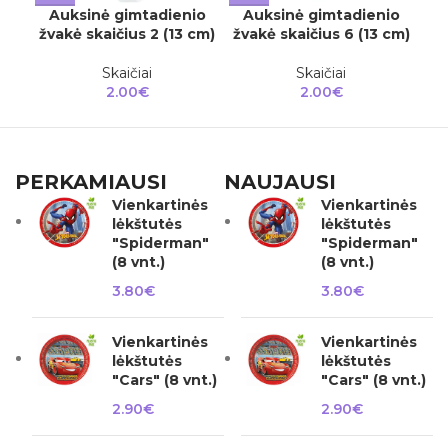
sk
Auksinė gimtadienio
Auksinė gimtadienio
žvakė skaičius 2 (13 cm)
žvakė skaičius 6 (13 cm)
Skaičiai
Skaičiai
2.00
€
2.00
€
PERKAMIAUSI
NAUJAUSI
Vienkartinės
Vienkartinės
lėkštutės
lėkštutės
"Spiderman"
"Spiderman"
(8 vnt.)
(8 vnt.)
3.80
€
3.80
€
Vienkartinės
Vienkartinės
lėkštutės
lėkštutės
"Cars" (8 vnt.)
"Cars" (8 vnt.)
2.90
€
2.90
€