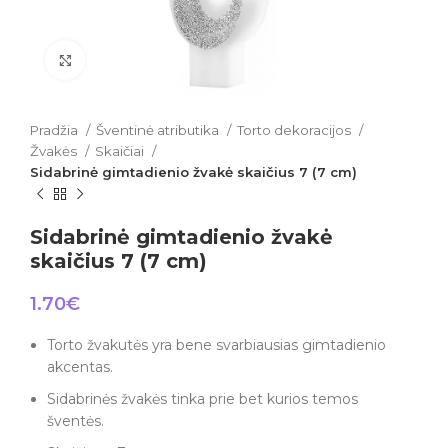
Click to enlarge
Pradžia
Šventinė atributika
Torto dekoracijos
Žvakės
Skaičiai
Sidabrinė gimtadienio žvakė skaičius 7 (7 cm)
Sidabrinė gimtadienio žvakė
skaičius 7 (7 cm)
1.70
€
Torto žvakutės yra bene svarbiausias gimtadienio
akcentas.
Sidabrinės žvakės tinka prie bet kurios temos
šventės.