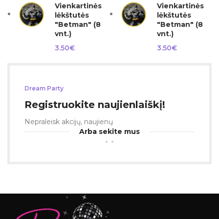
Vienkartinės
Vienkartinės
lėkštutės
lėkštutės
"Betman" (8
"Betman" (8
vnt.)
vnt.)
3.50
€
3.50
€
Dream Party
Registruokite naujienlaiškį!
Nepraleisk akcijų, naujienų
Arba sekite mus