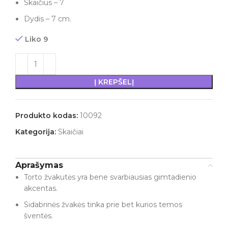
Skaičius – 7
Dydis – 7 cm.
Liko 9
Į KREPŠELĮ
Produkto kodas:
10092
Kategorija:
Skaičiai
Aprašymas
Torto žvakutės yra bene svarbiausias gimtadienio
akcentas.
Sidabrinės žvakės tinka prie bet kurios temos
šventės.