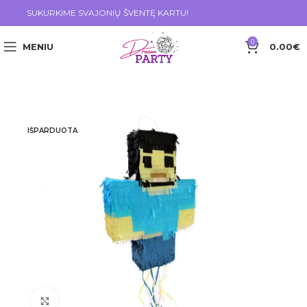
SUKURKIME SVAJONIŲ ŠVENTĘ KARTU!
0
MENIU
0.00
€
IŠPARDUOTA
Click to enlarge