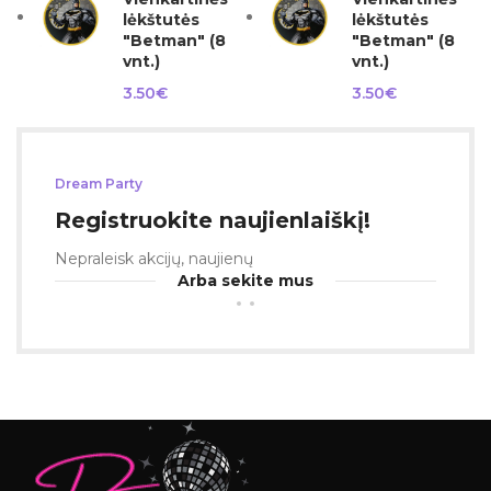
lėkštutės
lėkštutės
"Betman" (8
"Betman" (8
vnt.)
vnt.)
3.50
€
3.50
€
Dream Party
Registruokite naujienlaiškį!
Nepraleisk akcijų, naujienų
Arba sekite mus