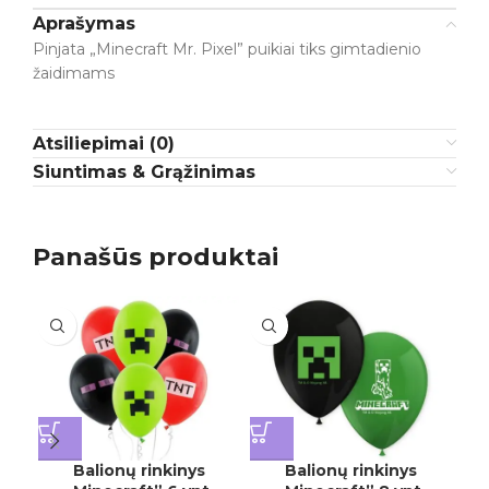
Aprašymas
Pinjata „Minecraft Mr. Pixel” puikiai tiks gimtadienio
žaidimams
Atsiliepimai (0)
Siuntimas & Grąžinimas
Panašūs produktai
I
Balionų rinkinys
Balionų rinkinys