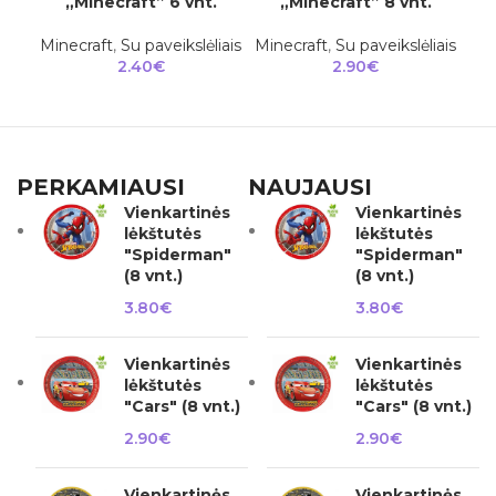
„Minecraft” 6 vnt.
„Minecraft” 8 vnt.
Minecraft
,
Su paveikslėliais
Minecraft
,
Su paveikslėliais
2.40
€
2.90
€
PERKAMIAUSI
NAUJAUSI
Vienkartinės
Vienkartinės
lėkštutės
lėkštutės
"Spiderman"
"Spiderman"
(8 vnt.)
(8 vnt.)
3.80
€
3.80
€
Vienkartinės
Vienkartinės
lėkštutės
lėkštutės
"Cars" (8 vnt.)
"Cars" (8 vnt.)
2.90
€
2.90
€
Vienkartinės
Vienkartinės