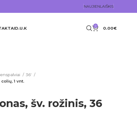
NAUJIENLAIŠKIS
0
TAKTAI
D.U.K
0.00
€
ienspalviai
36'
colių, 1 vnt.
nas, šv. rožinis, 36