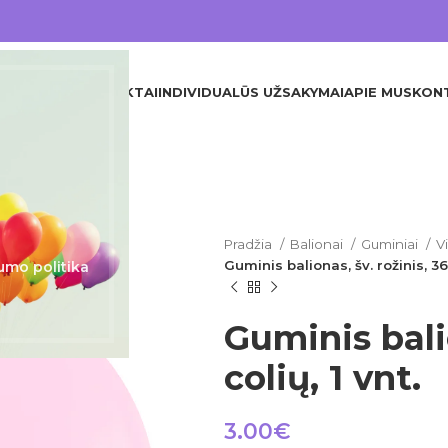
DINIS
VISI PRODUKTAI
INDIVIDUALŪS UŽSAKYMAI
APIE MUS
KON
Pradžia
Balionai
Guminiai
V
Guminis balionas, šv. rožinis, 36 
umo politika
Guminis balio
colių, 1 vnt.
3.00
€