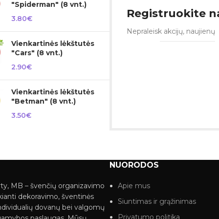
"Spiderman" (8 vnt.)
Registruokite na
3.80
€
Nepraleisk akcijų, naujienų
Vienkartinės lėkštutės
"Cars" (8 vnt.)
2.90
€
Vienkartinės lėkštutės
"Betman" (8 vnt.)
3.50
€
NUORODOS
ty, MB – švenčių organizavimo
Apie mus
kianti dekoravimo, šventinės
Siuntimas ir grąžinimas
ndividualių dovanų bei valgomų
Privatumo politika
gamybos paslaugas. Mūsų