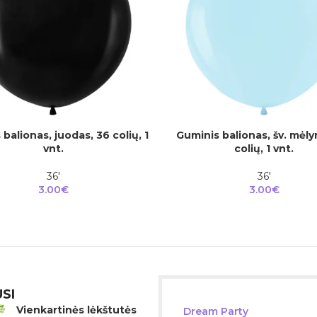
balionas, juodas, 36 colių, 1
Guminis balionas, šv. mėly
Į
Į KREPŠELĮ
vnt.
colių, 1 vnt.
36'
36'
3.00
€
3.00
€
SI
Vienkartinės lėkštutės
Dream Party