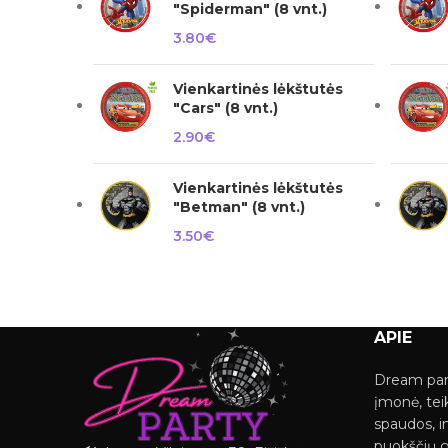
"Spiderman" (8 vnt.)
3.80
€
Vienkartinės lėkštutės
"Cars" (8 vnt.)
2.90
€
Vienkartinės lėkštutės
"Betman" (8 vnt.)
3.50
€
APIE
Dream par
įmonė, tei
spaudos, i
puokščių 