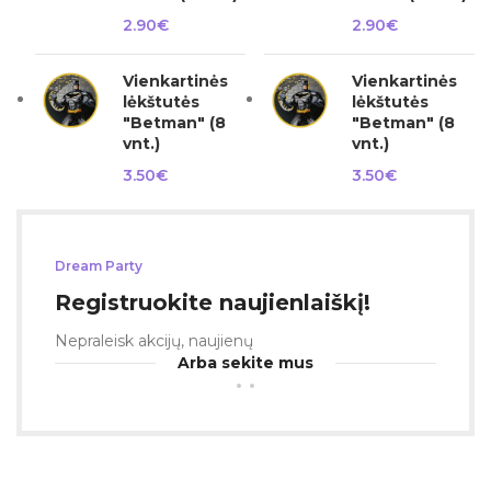
2.90
€
2.90
€
Vienkartinės
Vienkartinės
lėkštutės
lėkštutės
"Betman" (8
"Betman" (8
vnt.)
vnt.)
3.50
€
3.50
€
Dream Party
Registruokite naujienlaiškį!
Nepraleisk akcijų, naujienų
Arba sekite mus