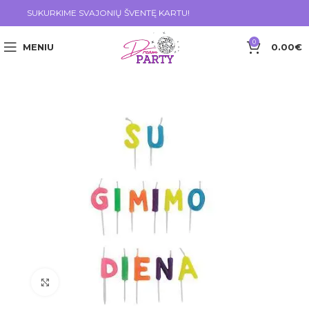
SUKURKIME SVAJONIŲ ŠVENTĘ KARTU!
0
MENIU
0.00
€
Click to enlarge