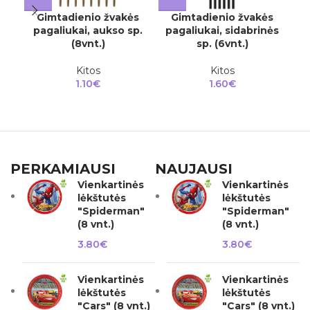
Gimtadienio žvakės
Gimtadienio žvakės
pagaliukai, aukso sp.
pagaliukai, sidabrinės
r
(8vnt.)
sp. (6vnt.)
Kitos
Kitos
1.10
€
1.60
€
PERKAMIAUSI
NAUJAUSI
Vienkartinės
Vienkartinės
lėkštutės
lėkštutės
"Spiderman"
"Spiderman"
(8 vnt.)
(8 vnt.)
3.80
€
3.80
€
Vienkartinės
Vienkartinės
lėkštutės
lėkštutės
"Cars" (8 vnt.)
"Cars" (8 vnt.)