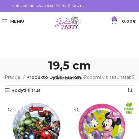
SUKURKIME SVAJONIŲ ŠVENTĘ KARTU!
0
MENIU
0.00
€
19,5 cm
Pradžia
Produkto Dydis
19,5 cm
Rodomi visi rezultatai: 5
Kategorijos
Rodyti filtrus