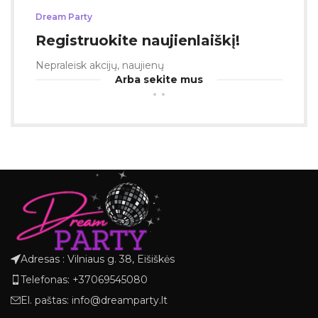
Dream Party
Registruokite naujienlaiškį!
Nepraleisk akcijų, naujienų
Arba sekite mus
Adresas : Vilniaus g. 38, Eišiškės
Telefonas: +37069545080
El. paštas: info@dreamparty.lt